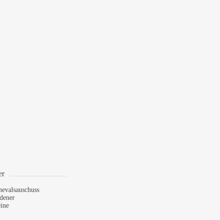
itt)
er
nevalsauschuss
dener
ine