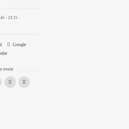
:45 - 23:15
:
al
Google
ndar
r event