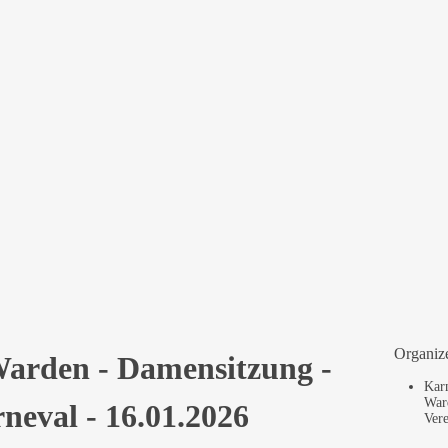
rden – „Damensitzung“ – Karneval (Kurzauftr
, 2026
rf Warden,
Jakobstr./Teutonenstr., 52477 Alsdorf
Organiz
Warden - Damensitzung -
Kar
War
neval - 16.01.2026
Vere