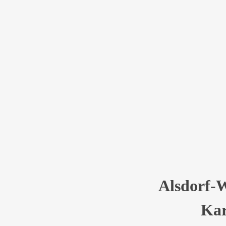
Alsfeld-Wa
22:45 -
16 Jan.
Festzelt Alsdo
Alsdorf-
Kar