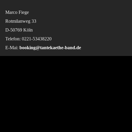
Marco Fiege
Rotmilanweg 33
D-50769 Köln
Telefon: 0221-53438220
E-Mai:
booking@tantekaethe-band.de
Follow Us