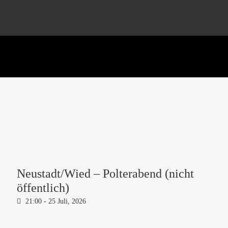
Neustadt/Wied – Polterabend (nicht
öffentlich)
21:00 -
25 Juli, 2026
Open Air Gelände Neustadt/Wied,
Niedererscheid 15, 53577
Neustadt/Wied