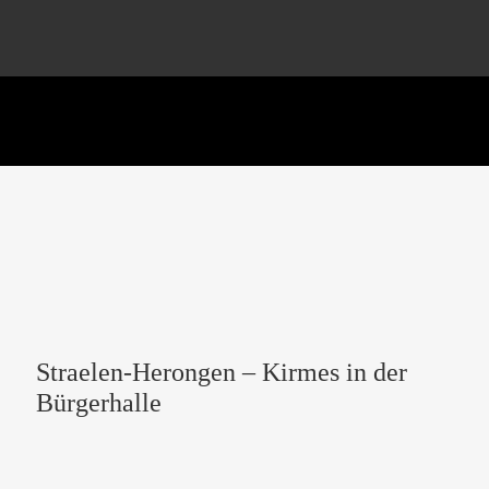
Straelen-Herongen – Kirmes in der
Bürgerhalle
20:30 -
29 Aug., 2026
Bürgerhalle,
Leuther Str. 40, 47638 Straelen