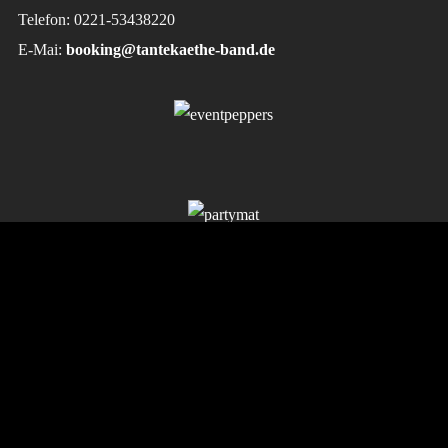
Telefon: 0221-53438220
E-Mai:
booking@tantekaethe-band.de
Follow Us