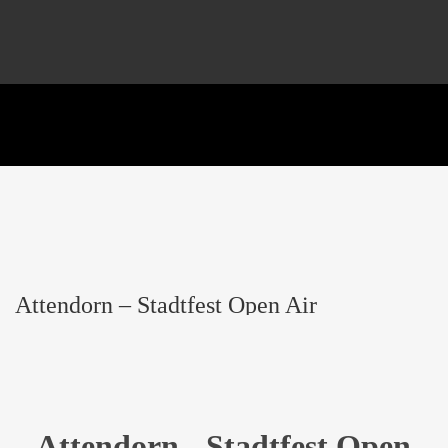
Attendorn – Stadtfest Open Air
20:00 -
12 Sep., 2026
Open Air Bühne Alter Markt,
Alter Markt, 57439 Attendorn
Attendorn - Stadtfest Open