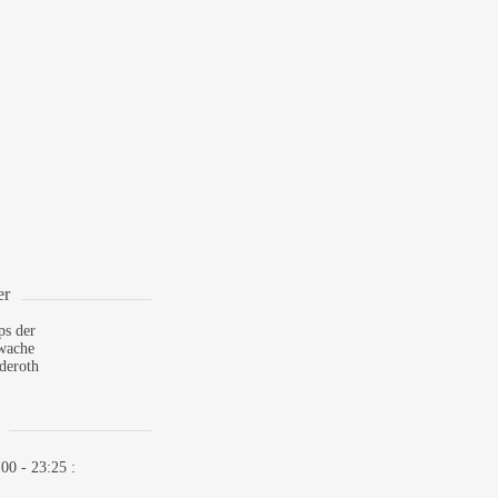
)
er
ps der
wache
deroth
:00 - 23:25
: