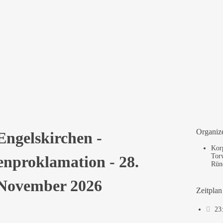
hen – Prinzenproklamation 2026 (Kurzauftritt
, 2026
grundschule Engelskirchen,
Bergische Straße 56, 51766 Engelskirchen
Organiz
Engelskirchen -
Kor
Tor
enproklamation - 28.
Rün
November 2026
Zeitplan
23