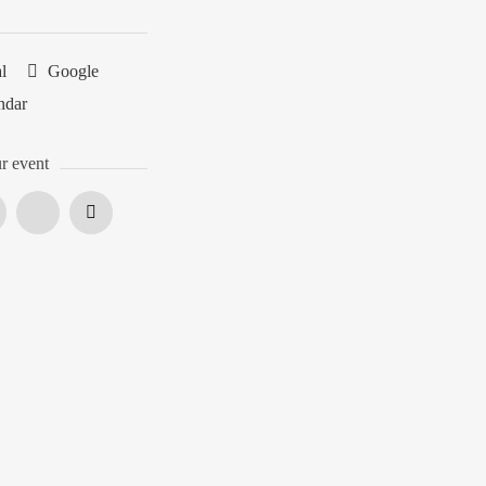
al
Google
ndar
r event