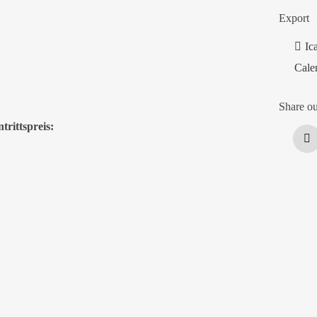
Export
Ic
Cale
Share ou
trittspreis: