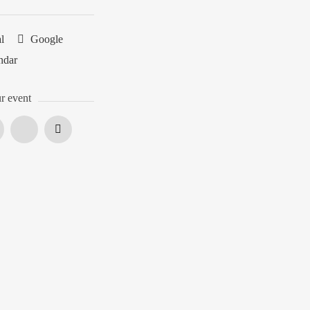
al
Google
ndar
r event