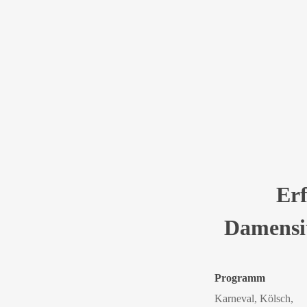
Erftstadt-
17:00 -
16 Jan.
Dorfgemeinsch
Erf
Damensit
Programm
Karneval, Kölsch,