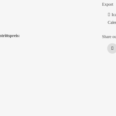
Export
Ic
Cale
trittspreis:
Share ou