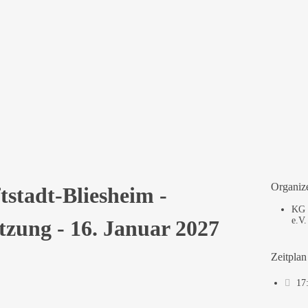
Bliesheim – Damensitzung (Kurzauftritt)
, 2027
aftshaus Bliesheim,
Frankenstraße 63, 50374 Erftstadt
Organiz
tstadt-Bliesheim -
KG 
e.V.
zung - 16. Januar 2027
Zeitplan
17