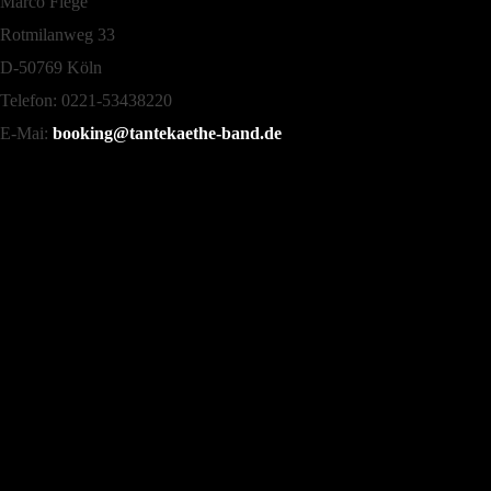
Marco Fiege
Rotmilanweg 33
D-50769 Köln
Telefon: 0221-53438220
E-Mai:
booking@tantekaethe-band.de
Follow Us