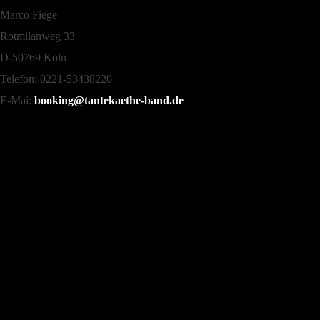
Marco Fiege
Rotmilanweg 33
D-50769 Köln
Telefon: 0221-53438220
E-Mai:
booking@tantekaethe-band.de
Follow Us