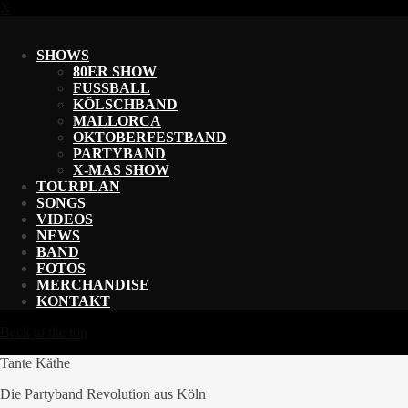
X
X
SHOWS
80ER SHOW
FUSSBALL
KÖLSCHBAND
MALLORCA
OKTOBERFESTBAND
PARTYBAND
X-MAS SHOW
TOURPLAN
SONGS
VIDEOS
NEWS
BAND
FOTOS
MERCHANDISE
KONTAKT
Back to the top
Tante Käthe
Die Partyband Revolution aus Köln