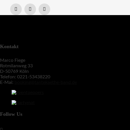
Kontakt
Marco Fiege
Rotmilanweg 33
D-50769 Köln
Telefon: 0221-53438220
E-Mai:
booking@tantekaethe-band.de
Follow Us