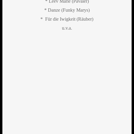
* Leev Marie (Pavaier)
* Danze (Funky Marys)
* Für die Iwigkeit (Räuber)
u.v.a.