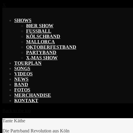
X
X
SHOWS
80ER SHOW
FUSSBALL
KÖLSCHBAND
MALLORCA
OKTOBERFESTBAND
PARTYBAND
X-MAS SHOW
TOURPLAN
SONGS
VIDEOS
NEWS
BAND
FOTOS
MERCHANDISE
KONTAKT
Back to the top
Tante Käthe
Die Partyband Revolution aus Köln