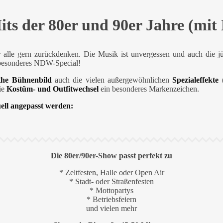
its der 80er und 90er Jahre (mi
 alle gern zurückdenken. Die Musik ist unvergessen und auch die jü
n besonderes NDW-Special!
the Bühnenbild
auch die vielen außergewöhnlichen
Spezialeffekte
(
ie
Kostüm- und Outfitwechsel
ein besonderes Markenzeichen.
uell angepasst werden:
Die 80er/90er-Show passt perfekt zu
* Zeltfesten, Halle oder Open Air
* Stadt- oder Straßenfesten
* Mottopartys
* Betriebsfeiern
und vielen mehr