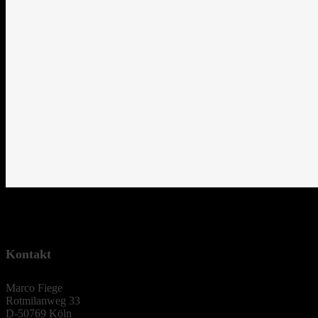
Kontakt
Marco Fiege
Rotmilanweg 33
D-50769 Köln