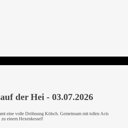
f der Hei
hnstrasse, 51709 Marienheide
auf der Hei - 03.07.2026
mt eine volle Dröhnung Kölsch. Gemeinsam mit tollen Acts
i zu einem Hexenkessel!