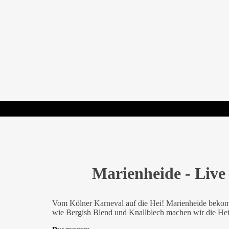
Marienheide – Open Air Live au
21:30 -
3 Juli, 2026
Open Air Gelände an der Turnhalle Marienheide,
Ja
Marienheide - Live 
Vom Kölner Karneval auf die Hei! Marienheide bekom
wie Bergish Blend und Knallblech machen wir die He