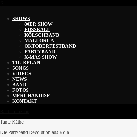
X
X
SHOWS
80ER SHOW
FUSSBALL
KÖLSCHBAND
MALLORCA
OKTOBERFESTBAND
PARTYBAND
X-MAS SHOW
TOURPLAN
SONGS
VIDEOS
NEWS
BAND
FOTOS
MERCHANDISE
KONTAKT
Back to the top
Tante Käthe
Die Partyband Revolution aus Köln