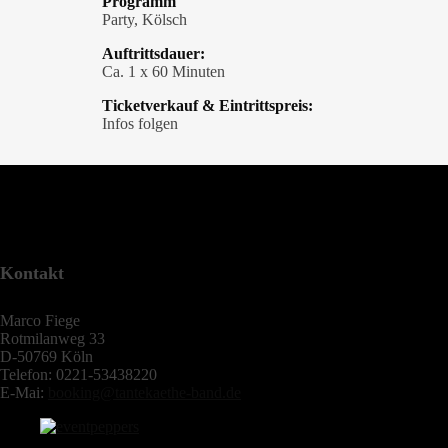
Programm
Party, Kölsch
Auftrittsdauer:
Ca. 1 x 60 Minuten
Ticketverkauf & Eintrittspreis:
Infos folgen
Kontakt
Marco Fiege
Rotmilanweg 33
D-50769 Köln
Telefon: 0221-53438220
E-Mai:
booking@tantekaethe-band.de