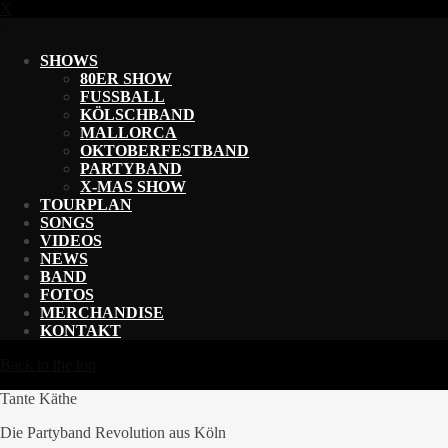
X
X
SHOWS
80ER SHOW
FUSSBALL
KÖLSCHBAND
MALLORCA
OKTOBERFESTBAND
PARTYBAND
X-MAS SHOW
TOURPLAN
SONGS
VIDEOS
NEWS
BAND
FOTOS
MERCHANDISE
KONTAKT
Back to the top
Tante Käthe
Die Partyband Revolution aus Köln