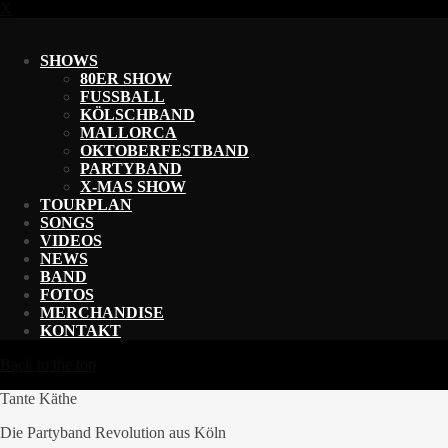
X
X
SHOWS
80ER SHOW
FUSSBALL
KÖLSCHBAND
MALLORCA
OKTOBERFESTBAND
PARTYBAND
X-MAS SHOW
TOURPLAN
SONGS
VIDEOS
NEWS
BAND
FOTOS
MERCHANDISE
KONTAKT
Back to the top
Tante Käthe
Die Partyband Revolution aus Köln