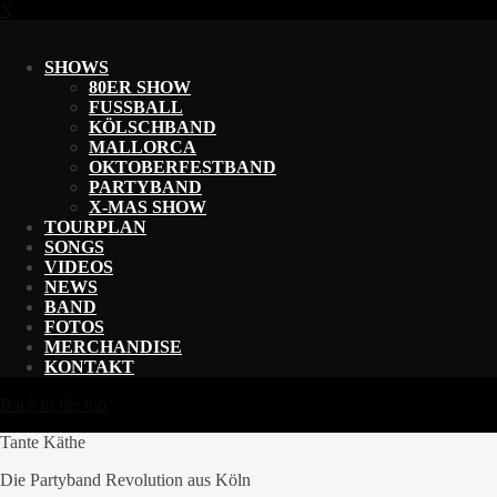
X
X
SHOWS
80ER SHOW
FUSSBALL
KÖLSCHBAND
MALLORCA
OKTOBERFESTBAND
PARTYBAND
X-MAS SHOW
TOURPLAN
SONGS
VIDEOS
NEWS
BAND
FOTOS
MERCHANDISE
KONTAKT
Back to the top
Tante Käthe
Die Partyband Revolution aus Köln