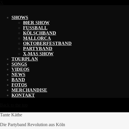
X
X
SHOWS
80ER SHOW
FUSSBALL
KÖLSCHBAND
MALLORCA
OKTOBERFESTBAND
PARTYBAND
X-MAS SHOW
TOURPLAN
SONGS
VIDEOS
NEWS
BAND
FOTOS
MERCHANDISE
KONTAKT
Back to the top
Tante Käthe
Die Partyband Revolution aus Köln