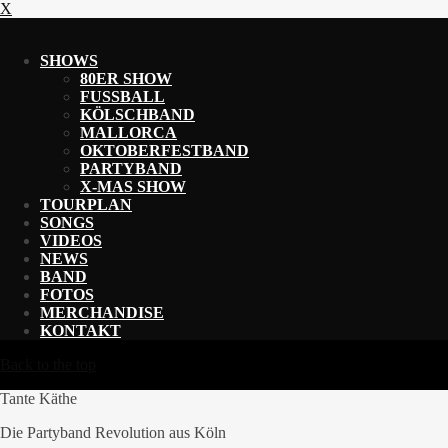
X
X
SHOWS
80ER SHOW
FUSSBALL
KÖLSCHBAND
MALLORCA
OKTOBERFESTBAND
PARTYBAND
X-MAS SHOW
TOURPLAN
SONGS
VIDEOS
NEWS
BAND
FOTOS
MERCHANDISE
KONTAKT
Back to the top
Tante Käthe
Die Partyband Revolution aus Köln