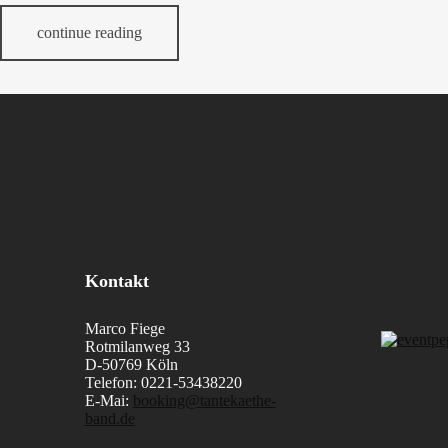
continue reading
Kontakt
Marco Fiege
Rotmilanweg 33
D-50769 Köln
Telefon: 0221-53438220
E-Mai:
booking@tantekaethe-
band.de