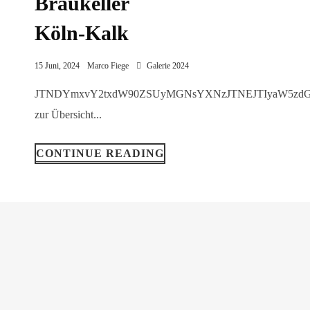
Braukeller
Köln-Kalk
15 Juni, 2024
Marco Fiege
Galerie 2024
JTNDYmxvY2txdW90ZSUyMGNsYXNzJTNE
CONTINUE READING