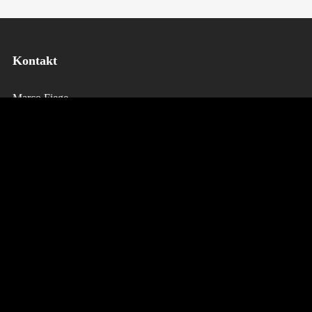
Kontakt
Marco Fiege
Rotmilanweg 33
D-50769 Köln
Telefon: 0221-53438220
E-Mai:
booking@tantekaethe-band.de