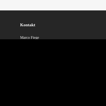
Kontakt
Marco Fiege
Rotmilanweg 33
D-50769 Köln
Telefon: 0221-53438220
E-Mai:
booking@tantekaethe-
band.de
A