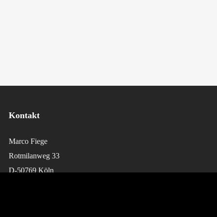
Kontakt
Marco Fiege
Rotmilanweg 33
D-50769 Köln
Telefon: 0221-53438220
E-Mai:
booking@tantekaethe-band.de