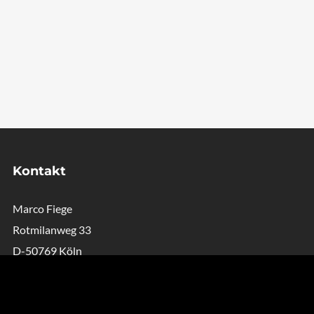
Kontakt
Marco Fiege
Rotmilanweg 33
D-50769 Köln
Telefon: 0221-53438220
E-Mai:
booking@tantekaethe-band.de