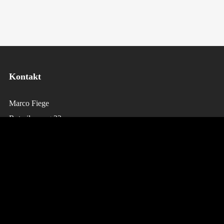
Kontakt
Marco Fiege
Rotmilanweg 33
D-50769 Köln
Telefon: 0221-53438220
E-Mai:
booking@tantekaethe-band.de