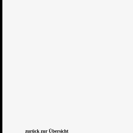
28 Jan., 2026
Marco Fiege
Galerie 2026
Damensitzung
,
karneval
,
vier
zurück zur Übersicht