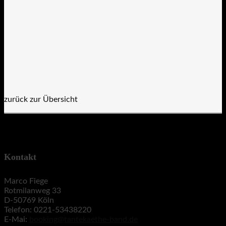
zurück zur Übersicht
Kontakt
Marco Fiege
Rotmilanweg 33
D-50769 Köln
Telefon: 0221-53438220
E-Mai:
booking@tantekaethe-band.de