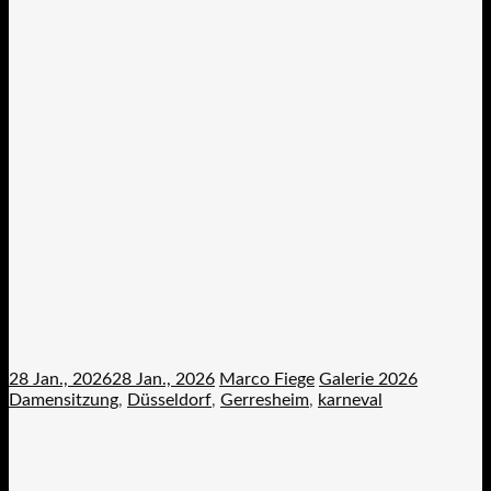
28 Jan., 2026
28 Jan., 2026
Marco Fiege
Galerie 2026
Damensitzung
,
Düsseldorf
,
Gerresheim
,
karneval