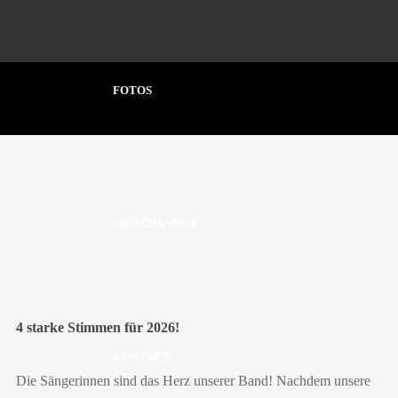
FOTOS
MERCHANDISE
8 Apr., 2026
Marco Fiege
News
Sängerinnen
4 starke Stimmen für 2026!
KONTAKT
Die Sängerinnen sind das Herz unserer Band! Nachdem unsere