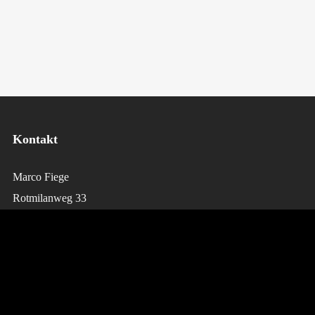
Kontakt
Marco Fiege
Rotmilanweg 33
D-50769 Köln
Telefon: 0221-53438220
E-Mai:
booking@tantekaethe-band.de