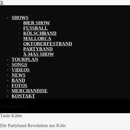
X
X
SHOWS
80ER SHOW
FUSSBALL
KÖLSCHBAND
MALLORCA
OKTOBERFESTBAND
PARTYBAND
X-MAS SHOW
TOURPLAN
SONGS
VIDEOS
NEWS
BAND
FOTOS
MERCHANDISE
KONTAKT
Back to the top
Tante Käthe
Die Partyband Revolution aus Köln