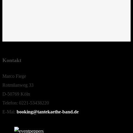
Kontakt
Marco Fiege
Rotmilanweg 33
D-50769 Köln
Telefon: 0221-53438220
E-Mai:
booking@tantekaethe-band.de