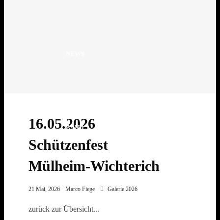
NEWS
16.05.2026
BAND
Schützenfest
Mülheim-Wichterich
21 Mai, 2026
Marco Fiege
Galerie 2026
FOTOS
zurück zur Übersicht...