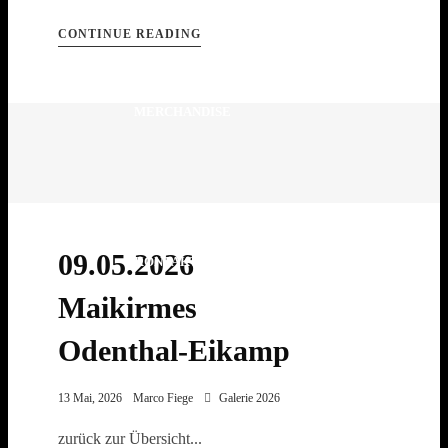
CONTINUE READING
MERCHANDISE
09.05.2026
KONTAKT
Maikirmes
Odenthal-Eikamp
13 Mai, 2026
Marco Fiege
Galerie 2026
zurück zur Übersicht...