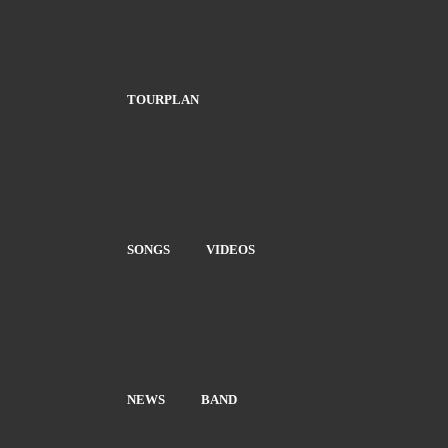
TOURPLAN
SONGS
VIDEOS
NEWS
BAND