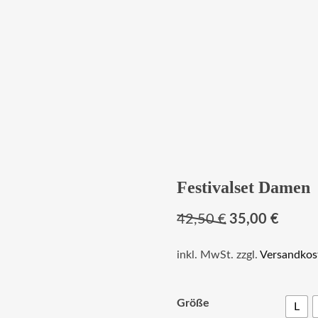
Festivalset Damen
Ursprünglicher
Aktuell
42,50
€
35,00
€
Preis
Preis
inkl. MwSt.
zzgl.
Versandkos
war:
ist:
42,50 €
35,00 €
Größe
L