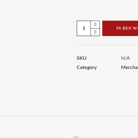
Festivalset
IN DEN 
Damen
Menge
SKU
N/A
Category
Mercha