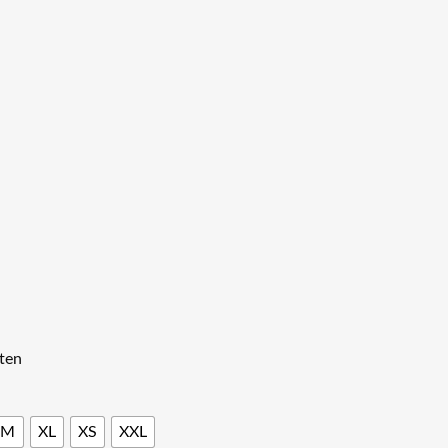
er
ten
.
M
XL
XS
XXL