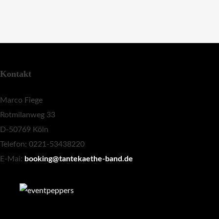
Kontakt
Marco Fiege
Rotmilanweg 33
D-50769 Köln
Telefon: 0221-53438220
E-Mai:
booking@tantekaethe-band.de