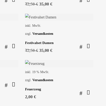
Ursprünglicher
Aktueller
42,50
€
35,00
€
Preis
Preis
war:
ist:
SALE!
42,50 €
35,00 €.
inkl. MwSt.
zzgl.
Versandkosten
Festivalset Damen
Ursprünglicher
Aktueller
42,50
€
35,00
€
Preis
Preis
war:
ist:
42,50 €
35,00 €.
inkl. 19 % MwSt.
zzgl.
Versandkosten
Feuerzeug
2,00
€