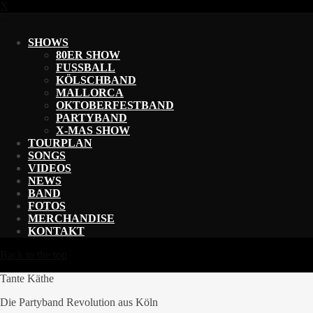
X
X
SHOWS
80ER SHOW
FUSSBALL
KÖLSCHBAND
MALLORCA
OKTOBERFESTBAND
PARTYBAND
X-MAS SHOW
TOURPLAN
SONGS
VIDEOS
NEWS
BAND
FOTOS
MERCHANDISE
KONTAKT
Back to the top
Tante Käthe
Die Partyband Revolution aus Köln