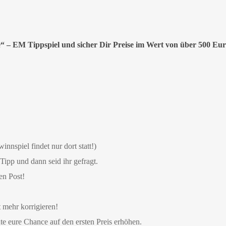
rschaft
,
Fussball
,
Tippspiel
“ – EM Tippspiel und sicher Dir Preise im Wert von über 500 Eu
nspiel findet nur dort statt!)
Tipp und dann seid ihr gefragt.
en Post!
 mehr korrigieren!
nte eure Chance auf den ersten Preis erhöhen.