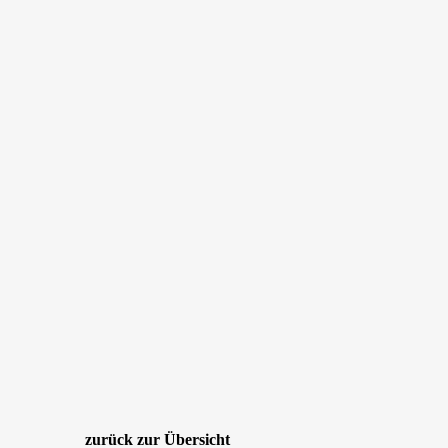
4 März, 2025
Marco Fiege
Galerie 2025
ems halle
,
emsdetten
,
karneval
,
zurück zur Übersicht