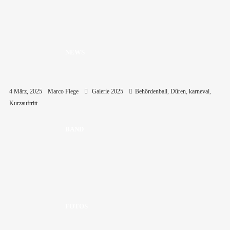
NEWS
4 März, 2025
Marco Fiege
Galerie 2025
Behördenball
,
Düren
,
karneval
,
Kurzauftritt
BAND
FOTOS