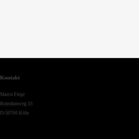
Kontakt
Marco Fiege
Rotmilanweg 33
D-50769 Köln
Telefon: 0221-53438220
E-Mai:
booking@tantekaethe-band.de