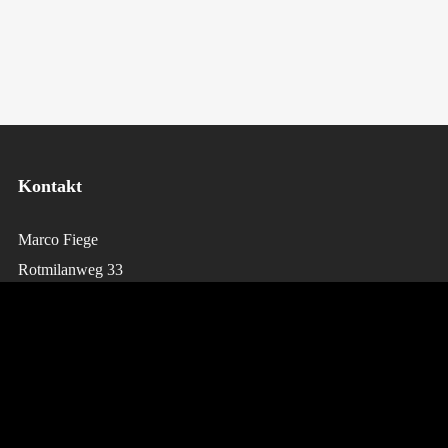
Kontakt
Marco Fiege
Rotmilanweg 33
D-50769 Köln
Telefon: 0221-53438220
E-Mai:
booking@tantekaethe-band.de