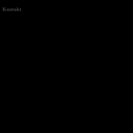
Kontakt
Marco Fiege
Rotmilanweg 33
D-50769 Köln
Telefon: 0221-53438220
E-Mai:
booking@tantekaethe-band.de
Follow Us