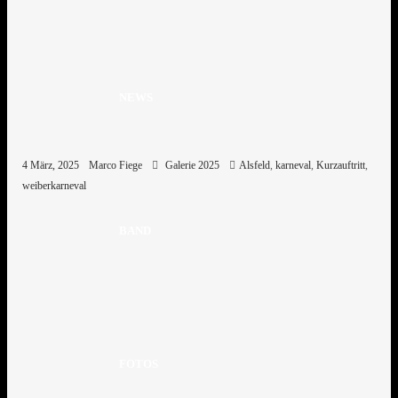
NEWS
4 März, 2025
Marco Fiege
Galerie 2025
Alsfeld
,
karneval
,
Kurzauftritt
,
weiberkarneval
BAND
FOTOS