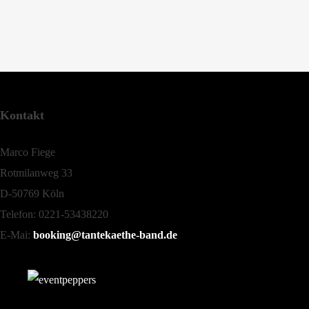
Kontakt
Marco Fiege
Rotmilanweg 33
D-50769 Köln
Telefon: 0221-53438220
E-Mai:
booking@tantekaethe-band.de