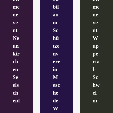
me
bil
me
ne
äu
ne
ve
m
ve
nt
Sc
nt
Ne
hü
W
un
tze
up
kir
nv
pe
ch
ere
rta
en-
in
l-
Se
M
Sc
els
esc
hw
ch
he
el
eid
de-
m
W