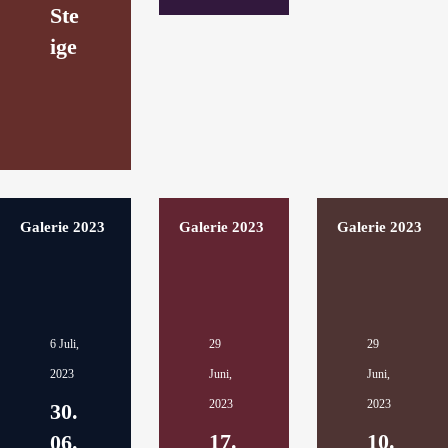
Ste
ige
Galerie 2023
Galerie 2023
Galerie 2023
6 Juli,
29
29
2023
Juni,
Juni,
2023
2023
30.
17.
10.
06.