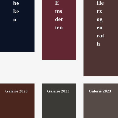
E
He
be
ms
rz
ke
det
og
n
ten
en
rat
h
Galerie 2023
Galerie 2023
Galerie 2023