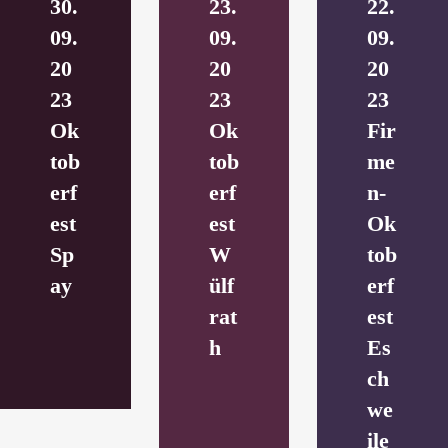
30.
23.
22.
09.
09.
09.
20
20
20
23
23
23
Ok
Ok
Fir
tob
tob
me
erf
erf
n-
est
est
Ok
Sp
W
tob
ay
ülf
erf
rat
est
h
Es
ch
we
ile