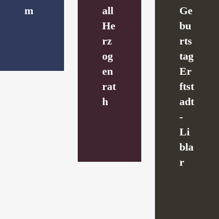
m
all
Ge
He
bu
rz
rts
og
tag
en
Er
rat
ftst
h
adt
-
Li
bla
r