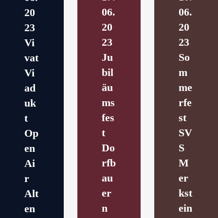
06.
06.
20
20
20
23
23
23
Vi
Ju
So
vat
bil
m
Vi
äu
me
ad
ms
rfe
uk
fes
st
t
t
SV
Op
Do
S
en
rfb
M
Ai
au
er
r
er
kst
Alt
n
ein
en