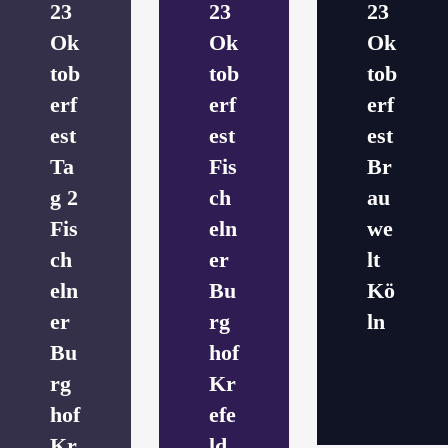
23
23
23
Ok
Ok
Ok
tob
tob
tob
erf
erf
erf
est
est
est
Ta
Fis
Br
g 2
ch
au
Fis
eln
we
ch
er
lt
eln
Bu
Kö
er
rg
ln
Bu
hof
rg
Kr
hof
efe
Kr
ld