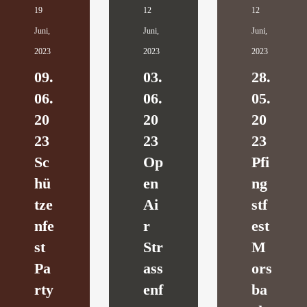
19
12
12
Juni,
Juni,
Juni,
2023
2023
2023
09.
03.
28.
06.
06.
05.
20
20
20
23
23
23
Sc
Op
Pfi
hü
en
ng
tze
Ai
stf
nfe
r
est
st
Str
M
Pa
ass
ors
rty
enf
ba