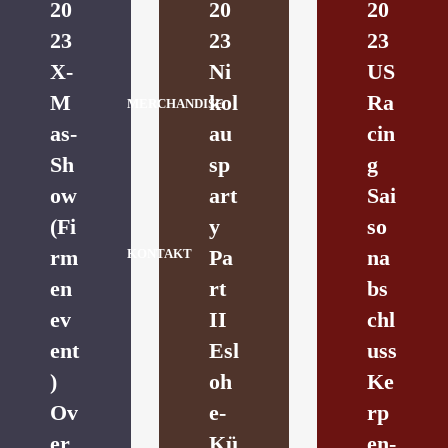
20
20
20
23
23
23
X-
Ni
US
M
kol
Ra
MERCHANDISE
as-
au
cin
Sh
sp
g
ow
art
Sai
(Fi
y
so
rm
Pa
na
KONTAKT
en
rt
bs
ev
II
chl
ent
Esl
uss
)
oh
Ke
Ov
e-
rp
er
Kü
en-