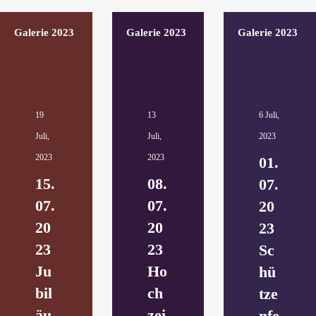
Galerie 2023
Galerie 2023
Galerie 2023
19
13
6 Juli,
Juli,
Juli,
2023
2023
2023
01.
15.
08.
07.
07.
07.
20
20
20
23
23
23
Sc
Ju
Ho
hü
bil
ch
tze
äu
zei
nfe