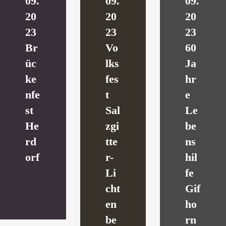
09.
09.
09.
20
20
20
23
23
23
Br
Vo
60
üc
lks
Ja
ke
fes
hr
nfe
t
e
st
Sal
Le
He
zgi
be
rd
tte
ns
orf
r-
hil
Li
fe
cht
Gif
en
ho
be
rn