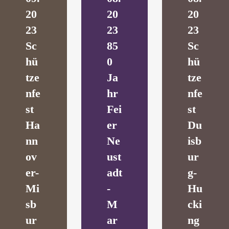
20
20
20
23
23
23
Sc
85
Sc
hü
0
hü
tze
Ja
tze
nfe
hr
nfe
st
Fei
st
Ha
er
Du
nn
Ne
isb
ov
ust
ur
er-
adt
g-
Mi
-
Hu
sb
M
cki
ur
ar
ng