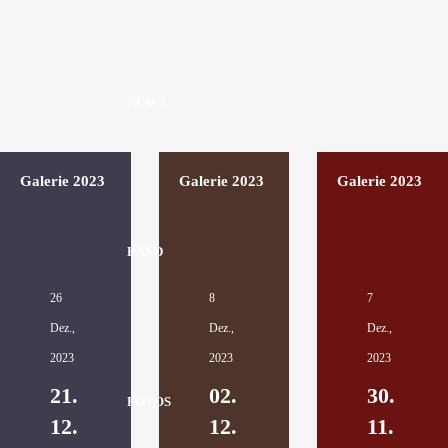
NEWS
Galerie 2023
Galerie 2023
Galerie 2023
BAND
26
8
7
Dez.,
Dez.,
Dez.,
2023
2023
2023
21.
02.
30.
FOTOS
12.
12.
11.