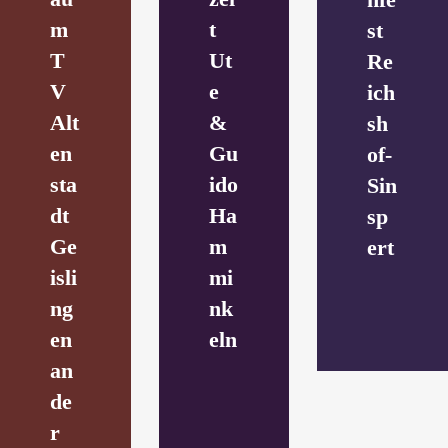
m
t
st
T
Ut
Re
V
e
ich
Alt
&
sh
en
Gu
of-
sta
ido
Sin
dt
Ha
sp
Ge
m
ert
isli
mi
ng
nk
en
eln
an
de
r