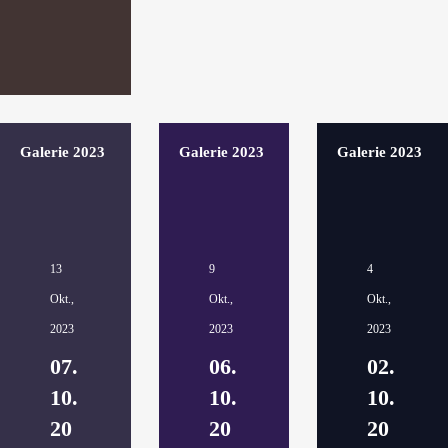
Galerie 2023
Galerie 2023
Galerie 2023
13
9
4
Okt.,
Okt.,
Okt.,
2023
2023
2023
07.
06.
02.
10.
10.
10.
20
20
20