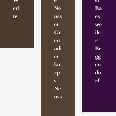
W
e
st
erl
Ne
Ba
te
uss
es
er
we
Gr
ile
en
r-
adi
Be
er
gg
ko
en
rp
do
s
rf
Ne
uss