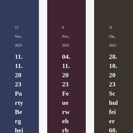
15
9
31
Nov.,
Nov.,
Okt.,
2023
2023
2023
11.
04.
28.
11.
11.
10.
20
20
20
23
23
23
Pa
Fe
Sc
rty
ue
hul
Be
rw
fei
rg
eh
er
hei
rb
60.