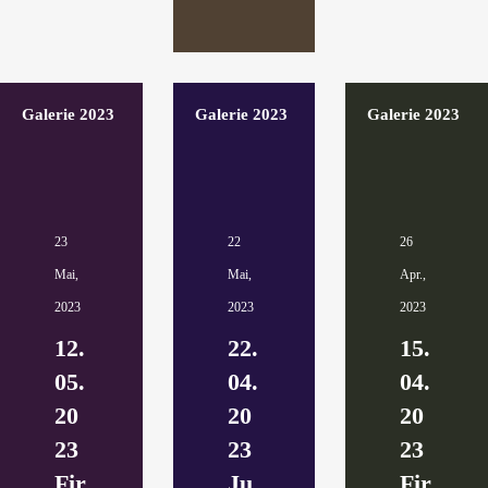
Galerie 2023
Galerie 2023
Galerie 2023
23
22
26
Mai,
Mai,
Apr.,
2023
2023
2023
12.
22.
15.
05.
04.
04.
20
20
20
23
23
23
Fir
Ju
Fir