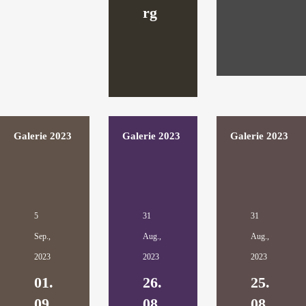
rg
Galerie 2023
Galerie 2023
Galerie 2023
5
31
31
Sep.,
Aug.,
Aug.,
2023
2023
2023
01.
26.
25.
09.
08.
08.