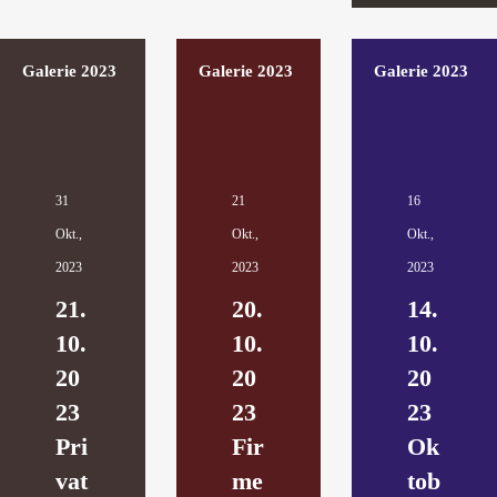
Galerie 2023
Galerie 2023
Galerie 2023
31
21
16
Okt.,
Okt.,
Okt.,
2023
2023
2023
21.
20.
14.
10.
10.
10.
20
20
20
23
23
23
Pri
Fir
Ok
vat
me
tob