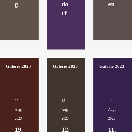
g
do
en
rf
Galerie 2023
Galerie 2023
Galerie 2023
22
15
14
Aug.,
Aug.,
Aug.,
2023
2023
2023
19.
12.
11.