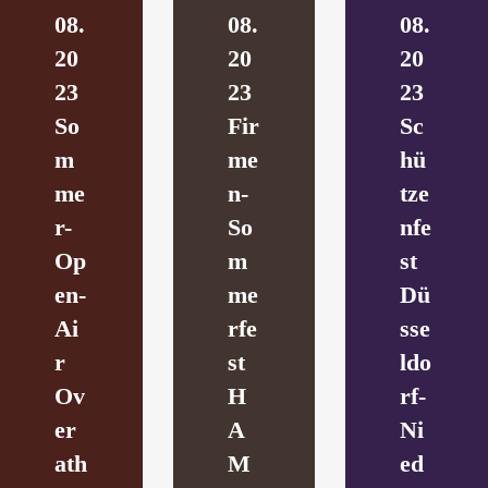
08.
08.
08.
20
20
20
23
23
23
So
Fir
Sc
m
me
hü
me
n-
tze
r-
So
nfe
Op
m
st
en-
me
Dü
Ai
rfe
sse
r
st
ldo
Ov
H
rf-
er
A
Ni
ath
M
ed