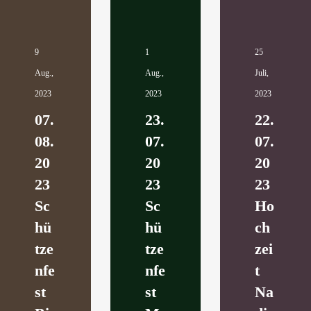
9
1
25
Aug.,
Aug.,
Juli,
2023
2023
2023
07.
23.
22.
08.
07.
07.
20
20
20
23
23
23
Sc
Sc
Ho
hü
hü
ch
tze
tze
zei
nfe
nfe
t
st
st
Na