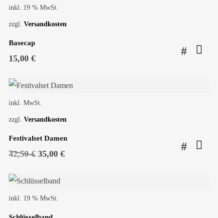
inkl. 19 % MwSt.
zzgl.
Versandkosten
Basecap
15,00
€
SALE!
inkl. MwSt.
zzgl.
Versandkosten
Festivalset Damen
Ursprünglicher
Aktueller
42,50
€
35,00
€
Preis
Preis
war:
ist:
42,50 €
35,00 €.
inkl. 19 % MwSt.
Schlüsselband