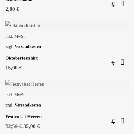
2,00
€
inkl. MwSt.
zzgl.
Versandkosten
Oktoberfestshirt
15,00
€
SALE!
inkl. MwSt.
zzgl.
Versandkosten
Festivalset Herren
Ursprünglicher
Aktueller
42,50
€
35,00
€
Preis
Preis