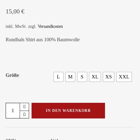
15,00
€
inkl. MwSt.
zzgl.
Versandkosten
Rundhals Shirt aus 100% Baumwolle
Größe
L
M
S
XL
XS
XXL
Girlie
IN DEN WARENKORB
Shirt
Menge