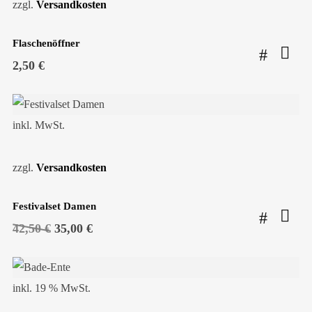
zzgl.
Versandkosten
Flaschenöffner
2,50
€
SALE!
inkl. MwSt.
zzgl.
Versandkosten
Festivalset Damen
Ursprünglicher
Aktueller
42,50
€
35,00
€
Preis
Preis
war:
ist:
42,50 €
35,00 €.
inkl. 19 % MwSt.