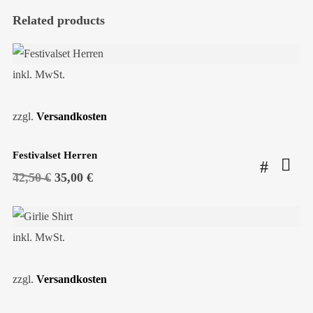
Related products
SALE!
inkl. MwSt.
zzgl.
Versandkosten
Festivalset Herren
Ursprünglicher
Aktueller
42,50
€
35,00
€
Preis
Preis
war:
ist:
42,50 €
35,00 €.
inkl. MwSt.
zzgl.
Versandkosten