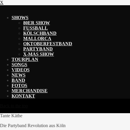
X
X
SHOWS
80ER SHOW
FUSSBALL
KÖLSCHBAND
MALLORCA
OKTOBERFESTBAND
PARTYBAND
X-MAS SHOW
TOURPLAN
SONGS
VIDEOS
NEWS
BAND
FOTOS
MERCHANDISE
KONTAKT
Back to the top
Tante Käthe
Die Partyband Revolution aus Köln