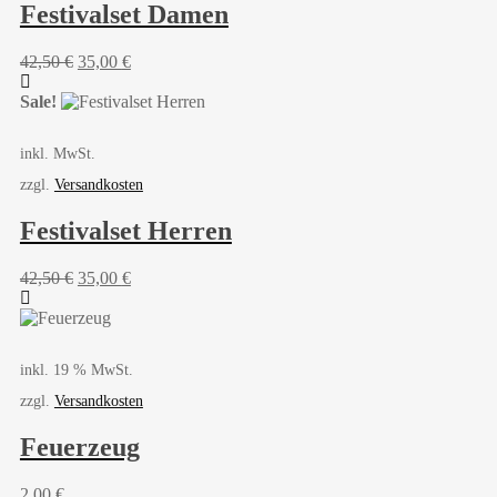
Festivalset Damen
Ursprünglicher
Aktueller
42,50
€
35,00
€
Preis
Preis
war:
ist:
Sale!
42,50 €
35,00 €.
inkl. MwSt.
zzgl.
Versandkosten
Festivalset Herren
Ursprünglicher
Aktueller
42,50
€
35,00
€
Preis
Preis
war:
ist:
42,50 €
35,00 €.
inkl. 19 % MwSt.
zzgl.
Versandkosten
Feuerzeug
2,00
€